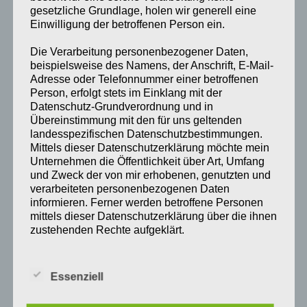
gesetzliche Grundlage, holen wir generell eine
Einwilligung der betroffenen Person ein.
ZUR PHYSIOTHERAPIE
Die Verarbeitung personenbezogener Daten,
beispielsweise des Namens, der Anschrift, E-Mail-
Adresse oder Telefonnummer einer betroffenen
Person, erfolgt stets im Einklang mit der
Datenschutz-Grundverordnung und in
Übereinstimmung mit den für uns geltenden
landesspezifischen Datenschutzbestimmungen.
Mittels dieser Datenschutzerklärung möchte mein
Unternehmen die Öffentlichkeit über Art, Umfang
und Zweck der von mir erhobenen, genutzten und
verarbeiteten personenbezogenen Daten
informieren. Ferner werden betroffene Personen
mittels dieser Datenschutzerklärung über die ihnen
zustehenden Rechte aufgeklärt.
Osteopathie
Ich habe als für die Verarbeitung Verantwortlicher
zahlreiche technische und organisatorische
Essenziell
Maßnahmen umgesetzt, um einen möglichst
lückenlosen Schutz der über diese Internetseite